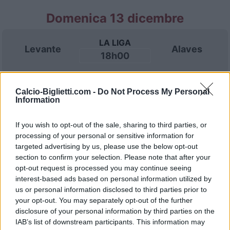
Domenica 13 dicembre
LA LIGA
Levante
Alaves
18h00
Domenica 20 dicembre
Calcio-Biglietti.com -
Do Not Process My Personal
Information
LA LIGA
Alaves
Elche
If you wish to opt-out of the sale, sharing to third parties, or
18h00
processing of your personal or sensitive information for
targeted advertising by us, please use the below opt-out
section to confirm your selection. Please note that after your
Domenica 03 gennaio 2027
opt-out request is processed you may continue seeing
interest-based ads based on personal information utilized by
us or personal information disclosed to third parties prior to
LA LIGA
Betis
Alaves
your opt-out. You may separately opt-out of the further
15h00
Siviglia
disclosure of your personal information by third parties on the
IAB’s list of downstream participants. This information may