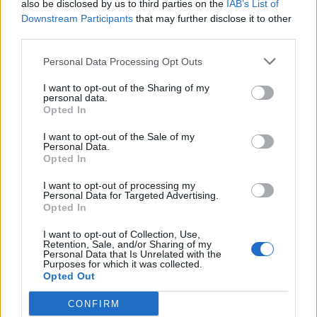
also be disclosed by us to third parties on the
IAB’s List of
Downstream Participants
that may further disclose it to other
Domenica 10 gennaio 2027
third parties.
LA LIGA
Personal Data Processing Opt Outs
Alaves
Real
15h00
Sociedad
I want to opt-out of the Sharing of my
personal data.
Opted In
Domenica 17 gennaio 2027
I want to opt-out of the Sale of my
Personal Data.
Opted In
LA LIGA
Villarreal
Alaves
I want to opt-out of processing my
15h00
Personal Data for Targeted Advertising.
Opted In
I want to opt-out of Collection, Use,
Domenica 24 gennaio 2027
Retention, Sale, and/or Sharing of my
Personal Data that Is Unrelated with the
Purposes for which it was collected.
LA LIGA
Opted Out
Alaves
Barcellona
15h00
CONFIRM