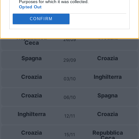
Cipro
Montenegro
Purposes for which it was collected.
15/11
Opted Out
CONFIRM
Prossime partite Croazia
Repubblica
Croazia
26/09
Ceca
Spagna
Croazia
29/09
Croazia
Inghilterra
03/10
Croazia
Spagna
06/10
Inghilterra
Croazia
12/11
Croazia
Repubblica
15/11
Ceca