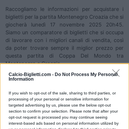
Raccogliamo le informazioni per acquistare i
biglietti per la partita Montenegro Croazia che si
giocherà lunedì 17 novembre 2025 20h45.
Siamo un comparatore di biglietti che si occupa
di lavorare con i migliori canali di vendita, così
da poter trovare sempre il miglior prezzo per
questa partita di Coppa Del Mondo tra
Montenegro e Croazia.
Calcio-Biglietti.com -
Do Not Process My Personal
Information
I migliori canali di vendita dei
biglietti Montenegro Croazia
If you wish to opt-out of the sale, sharing to third parties, or
processing of your personal or sensitive information for
Le informazioni sui biglietti sono disattivate per
targeted advertising by us, please use the below opt-out
questa partita.
section to confirm your selection. Please note that after your
opt-out request is processed you may continue seeing
interest-based ads based on personal information utilized by
Partite Montenegro Croazia