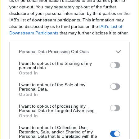
us or personal information disclosed to third parties prior to
your opt-out. You may separately opt-out of the further
Croazia
Montenegro
2025
4-0
disclosure of your personal information by third parties on the
IAB’s list of downstream participants. This information may
also be disclosed by us to third parties on the
IAB’s List of
Prossime partite Montenegro
Downstream Participants
that may further disclose it to other
third parties.
Montenegro
Cipro
25/09
Personal Data Processing Opt Outs
I want to opt-out of the Sharing of my
Armenia
Montenegro
28/09
personal data.
Opted In
Lettonia
Montenegro
I want to opt-out of the Sale of my
02/10
Personal Data.
Opted In
Montenegro
Armenia
05/10
I want to opt-out of processing my
Personal Data for Targeted Advertising.
Opted In
Montenegro
Lettonia
12/11
I want to opt-out of Collection, Use,
Retention, Sale, and/or Sharing of my
Personal Data that Is Unrelated with the