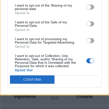
I want to opt-out of the Sharing of my
Croazia
Ghana
1970
personal data.
-
Opted In
I want to opt-out of the Sale of my
Prossime partite Croazia
Personal Data.
Opted In
Repubblica
Croazia
26/09
I want to opt-out of processing my
Ceca
Personal Data for Targeted Advertising.
Opted In
Spagna
Croazia
29/09
I want to opt-out of Collection, Use,
Retention, Sale, and/or Sharing of my
Personal Data that Is Unrelated with the
Purposes for which it was collected.
Croazia
Inghilterra
03/10
Opted Out
CONFIRM
Croazia
Spagna
06/10
Inghilterra
Croazia
12/11