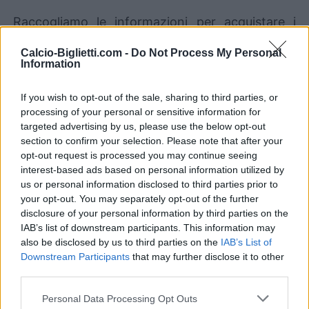
Raccogliamo le informazioni per acquistare i
biglietti per la partita Croazia Ghana che si
Calcio-Biglietti.com -
Do Not Process My Personal
giocherà sabato 27 giugno 23h00. Siamo un
Information
comparatore di biglietti che si occupa di
lavorare con i migliori canali di vendita, così da
If you wish to opt-out of the sale, sharing to third parties, or
processing of your personal or sensitive information for
poter trovare sempre il miglior prezzo per
targeted advertising by us, please use the below opt-out
questa partita di Coppa Del Mondo tra Croazia
section to confirm your selection. Please note that after your
e Ghana.
opt-out request is processed you may continue seeing
interest-based ads based on personal information utilized by
us or personal information disclosed to third parties prior to
I migliori canali di vendita dei
your opt-out. You may separately opt-out of the further
biglietti Croazia Ghana
disclosure of your personal information by third parties on the
IAB’s list of downstream participants. This information may
also be disclosed by us to third parties on the
IAB’s List of
Le informazioni sui biglietti sono disattivate per
Downstream Participants
that may further disclose it to other
questa partita.
third parties.
Personal Data Processing Opt Outs
Partite Croazia Ghana