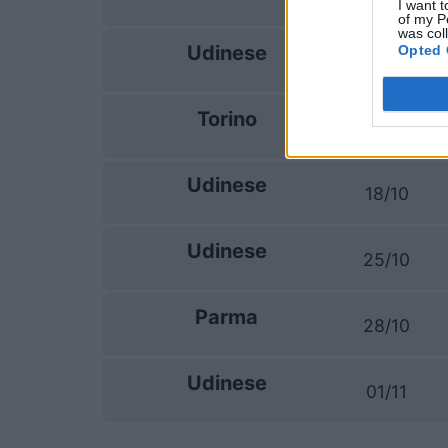
I want t
of my P
was col
Udinese
Opted 
19/09
Torino
11/10
Udinese
18/10
Udinese
25/10
Parma
28/10
Udinese
01/11