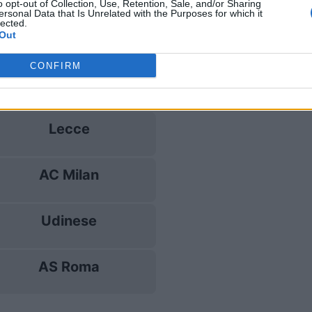
o opt-out of Collection, Use, Retention, Sale, and/or Sharing
ersonal Data that Is Unrelated with the Purposes for which it
lected.
Cagliari
Out
CONFIRM
Udinese
Lecce
AC Milan
Udinese
AS Roma