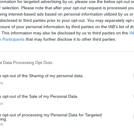
formation for targeted advertising by us, please use the below opt-out s
r selection. Please note that after your opt-out request is processed y
remonese
0-0
eing interest-based ads based on personal information utilized by us or
disclosed to third parties prior to your opt-out. You may separately opt-
losure of your personal information by third parties on the IAB’s list of
Udinese
. This information may also be disclosed by us to third parties on the
IA
-
Participants
that may further disclose it to other third parties.
 Udinese
Prossime
l Data Processing Opt Outs
Calcio Como
o opt-out of the Sharing of my personal data.
In
Udinese
o opt-out of the Sale of my Personal Data.
In
SS Lazio
to opt-out of processing my Personal Data for Targeted
ing.
In
Udinese