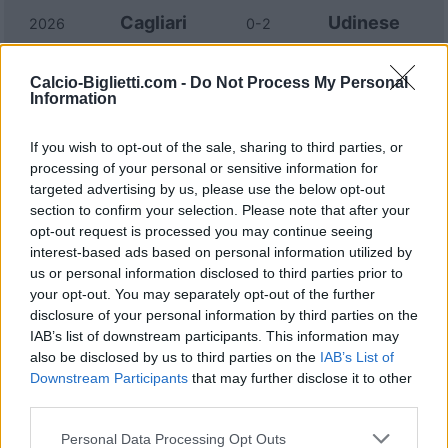
Cagliari
Udinese
2026
0-2
Udinese
Cagliari
Calcio-Biglietti.com -
Do Not Process My Personal
2025
1-1
Information
Cagliari
Udinese
2025
1-2
If you wish to opt-out of the sale, sharing to third parties, or
processing of your personal or sensitive information for
targeted advertising by us, please use the below opt-out
Udinese
Cagliari
2024
2-0
section to confirm your selection. Please note that after your
opt-out request is processed you may continue seeing
interest-based ads based on personal information utilized by
Udinese
Cagliari
2024
1-1
us or personal information disclosed to third parties prior to
your opt-out. You may separately opt-out of the further
disclosure of your personal information by third parties on the
Udinese
Cagliari
2023
1-2
IAB’s list of downstream participants. This information may
also be disclosed by us to third parties on the
IAB’s List of
Downstream Participants
that may further disclose it to other
Cagliari
Udinese
2023
0-0
third parties.
Personal Data Processing Opt Outs
Udinese
Cagliari
2022
5-1