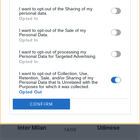
I want to opt-out of the Sharing of my
personal data.
Cagliari
Udinese
2021
0-4
Opted In
I want to opt-out of the Sale of my
Personal Data.
Udinese
Cagliari
2021
0-1
Opted In
I want to opt-out of processing my
Prossime partite Udinese
Personal Data for Targeted Advertising.
Opted In
Udinese
Calcio Como
22/08
I want to opt-out of Collection, Use,
Retention, Sale, and/or Sharing of my
Personal Data that Is Unrelated with the
Purposes for which it was collected.
AC Monza
Udinese
Opted Out
29/08
CONFIRM
Udinese
SS Lazio
07/09
Inter Milan
Udinese
14/09