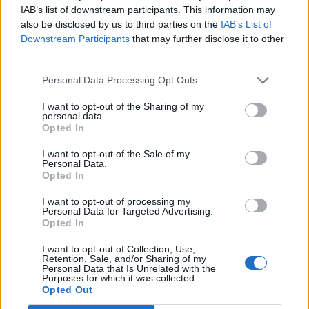
IAB’s list of downstream participants. This information may
also be disclosed by us to third parties on the
IAB’s List of
Inter Milan
Napoli
05/09
Downstream Participants
that may further disclose it to other
third parties.
Napoli
Bologna
13/09
Personal Data Processing Opt Outs
I want to opt-out of the Sharing of my
Fiorentina
Napoli
personal data.
20/09
Opted In
I want to opt-out of the Sale of my
Napoli
Frosinone
11/10
Personal Data.
Opted In
Venezia
Napoli
18/10
I want to opt-out of processing my
Personal Data for Targeted Advertising.
Opted In
Napoli
AS Roma
25/10
I want to opt-out of Collection, Use,
Retention, Sale, and/or Sharing of my
Personal Data that Is Unrelated with the
Purposes for which it was collected.
AC Monza
Napoli
28/10
Opted Out