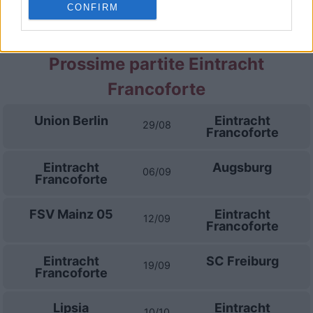
CONFIRM
Juventus
Napoli
01/11
Prossime partite Eintracht
Francoforte
Union Berlin
Eintracht
29/08
Francoforte
Eintracht
Augsburg
06/09
Francoforte
FSV Mainz 05
Eintracht
12/09
Francoforte
Eintracht
SC Freiburg
19/09
Francoforte
Lipsia
Eintracht
10/10