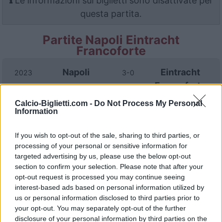
Le informazioni sui biglietti sono disattivate per
questa partita.
Partite Napoli Eintracht
Francoforte
Napoli
Eintracht
2023
3-0
Francoforte
Calcio-Biglietti.com -
Do Not Process My Personal
Information
Eintracht
Napoli
2023
0-2
Francoforte
If you wish to opt-out of the sale, sharing to third parties, or
processing of your personal or sensitive information for
targeted advertising by us, please use the below opt-out
Prossime partite Napoli
section to confirm your selection. Please note that after your
opt-out request is processed you may continue seeing
Genoa
Napoli
interest-based ads based on personal information utilized by
22/08
us or personal information disclosed to third parties prior to
your opt-out. You may separately opt-out of the further
Napoli
Calcio Como
30/08
disclosure of your personal information by third parties on the