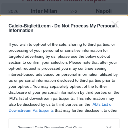
Inter Milan
Napoli
2026
2-2
Calcio-Biglietti.com -
Do Not Process My Personal
Napoli
Inter Milan
2025
3-1
Information
If you wish to opt-out of the sale, sharing to third parties, or
Napoli
Inter Milan
2025
1-1
processing of your personal or sensitive information for
targeted advertising by us, please use the below opt-out
Inter Milan
Napoli
section to confirm your selection. Please note that after your
2024
1-1
opt-out request is processed you may continue seeing
interest-based ads based on personal information utilized by
Inter Milan
Napoli
2024
1-1
us or personal information disclosed to third parties prior to
your opt-out. You may separately opt-out of the further
disclosure of your personal information by third parties on the
Napoli
Inter Milan
2024
0-1
IAB’s list of downstream participants. This information may
also be disclosed by us to third parties on the
IAB’s List of
Downstream Participants
that may further disclose it to other
Napoli
Inter Milan
2023
0-3
third parties.
Personal Data Processing Opt Outs