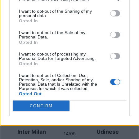
Napoli
Inter Milan
2023
3-1
I want to opt-out of the Sharing of my
personal data.
Opted In
Inter Milan
Napoli
2023
1-0
I want to opt-out of the Sale of my
Personal Data.
Napoli
Inter Milan
2022
1-1
Opted In
I want to opt-out of processing my
Personal Data for Targeted Advertising.
Prossime partite Inter Milan
Opted In
Inter Milan
AC Monza
I want to opt-out of Collection, Use,
22/08
Retention, Sale, and/or Sharing of my
Personal Data that Is Unrelated with the
Purposes for which it was collected.
Opted Out
Cagliari
Inter Milan
30/08
CONFIRM
Inter Milan
Napoli
05/09
Inter Milan
Udinese
14/09