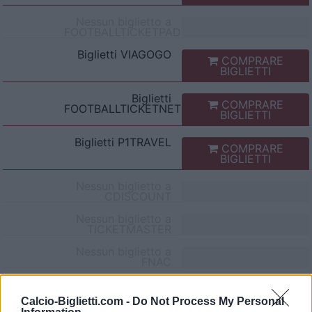
Nessun biglietto a
FOOTBALLTICKETPAD
Biglietti
VIAGOGO
COMPRARE
BIGLIETTI
Biglietti
COMPRARE
FOOTBALLTICKETNET
BIGLIETTI
Biglietti
P1TRAVEL
COMPRARE
BIGLIETTI
Nessun biglietto a
CDISCOUNT
Nessun biglietto a
TICKETMASTER
Nessun biglietto a
FNAC
Nessun biglietto a
CARREFOUR
Calcio-Biglietti.com -
Do Not Process My Personal