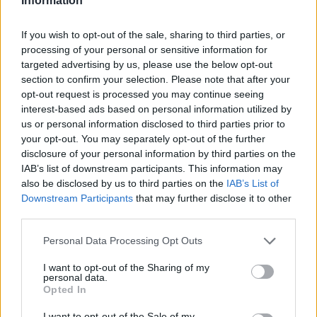
Information
Partite Inter Milan AC Monza
If you wish to opt-out of the sale, sharing to third parties, or
Inter Milan
AC Monza
2025
3-2
processing of your personal or sensitive information for
targeted advertising by us, please use the below opt-out
section to confirm your selection. Please note that after your
AC Monza
Inter Milan
2024
1-1
opt-out request is processed you may continue seeing
interest-based ads based on personal information utilized by
us or personal information disclosed to third parties prior to
AC Monza
Inter Milan
2024
1-5
your opt-out. You may separately opt-out of the further
disclosure of your personal information by third parties on the
IAB’s list of downstream participants. This information may
Inter Milan
AC Monza
2023
2-0
also be disclosed by us to third parties on the
IAB’s List of
Downstream Participants
that may further disclose it to other
third parties.
Inter Milan
AC Monza
2023
0-1
Personal Data Processing Opt Outs
AC Monza
Inter Milan
2023
2-2
I want to opt-out of the Sharing of my
personal data.
Opted In
Prossime partite Inter Milan
I want to opt-out of the Sale of my