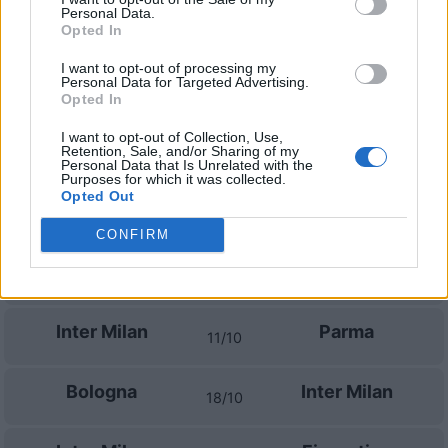
Personal Data.
Inter Milan
AC Monza
Opted In
22/08
I want to opt-out of processing my
Personal Data for Targeted Advertising.
Cagliari
Inter Milan
30/08
Opted In
I want to opt-out of Collection, Use,
Inter Milan
Napoli
Retention, Sale, and/or Sharing of my
05/09
Personal Data that Is Unrelated with the
Purposes for which it was collected.
Opted Out
Inter Milan
Udinese
14/09
CONFIRM
AS Roma
Inter Milan
19/09
Inter Milan
Parma
11/10
Bologna
Inter Milan
18/10