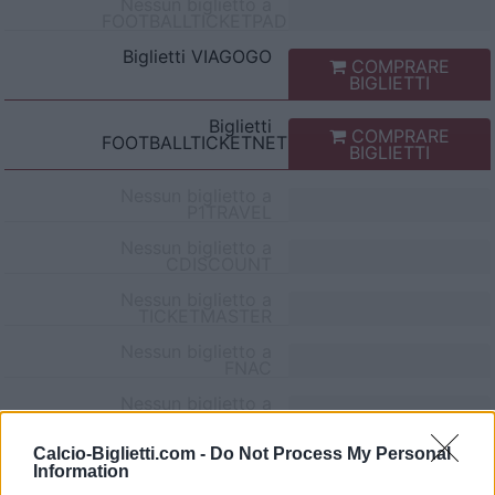
Nessun biglietto a
FOOTBALLTICKETPAD
Biglietti
VIAGOGO
COMPRARE
BIGLIETTI
Biglietti
COMPRARE
FOOTBALLTICKETNET
BIGLIETTI
Nessun biglietto a
P1TRAVEL
Nessun biglietto a
CDISCOUNT
Nessun biglietto a
TICKETMASTER
Nessun biglietto a
FNAC
Nessun biglietto a
CARREFOUR
Calcio-Biglietti.com -
Do Not Process My Personal
Partite Lecce AC Monza
Information