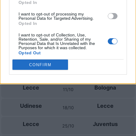
Opted In
I want to opt-out of processing my
Lecce
AS Roma
31/08
Personal Data for Targeted Advertising.
Opted In
Cagliari
Lecce
07/09
I want to opt-out of Collection, Use,
Retention, Sale, and/or Sharing of my
Personal Data that Is Unrelated with the
Purposes for which it was collected.
Lecce
AC Monza
Opted Out
13/09
CONFIRM
AC Milan
Lecce
20/09
Lecce
Bologna
11/10
Udinese
Lecce
18/10
Lecce
Juventus
25/10