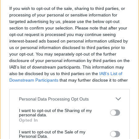
AC Monza
Lecce
2025
0-0
If you wish to opt-out of the sale, sharing to third parties, or
processing of your personal or sensitive information for
targeted advertising by us, please use the below opt-out
Lecce
AC Monza
2024
2-1
section to confirm your selection. Please note that after your
opt-out request is processed you may continue seeing
interest-based ads based on personal information utilized by
Lecce
AC Monza
2024
1-1
us or personal information disclosed to third parties prior to
your opt-out. You may separately opt-out of the further
disclosure of your personal information by third parties on the
AC Monza
Lecce
2023
1-1
IAB’s list of downstream participants. This information may
also be disclosed by us to third parties on the
IAB’s List of
Downstream Participants
that may further disclose it to other
AC Monza
Lecce
2023
0-1
third parties.
Personal Data Processing Opt Outs
Lecce
AC Monza
2022
1-1
I want to opt-out of the Sharing of my
personal data.
Prossime partite Lecce
Opted In
I want to opt-out of the Sale of my
Venezia
Lecce
Personal Data.
23/08