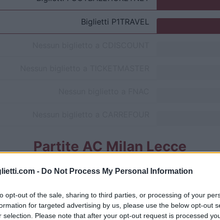
Biglietti
P1TRAVEL
Nessun biglietto a
CDISCOUNT
Nessun biglietto a
TICKETMASTER
Nessun biglietto a
FNAC
Nessun biglietto a
CARREFOUR
Partite AC Milan Lecce
AC Milan
1-0
lietti.com -
Do Not Process My Personal Information
to opt-out of the sale, sharing to third parties, or processing of your per
AC Milan
3-0
formation for targeted advertising by us, please use the below opt-out s
r selection. Please note that after your opt-out request is processed y