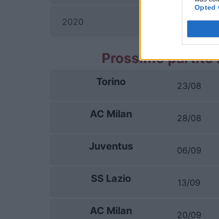
Opted 
2020
Prossime partite
Torino
23/08
AC Milan
28/08
Juventus
06/09
SS Lazio
13/09
AC Milan
20/09