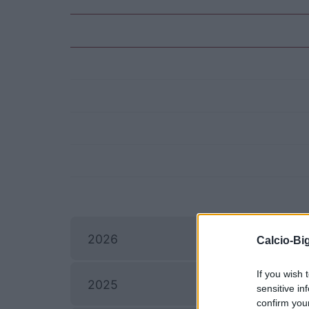
2026
Calcio-Big
If you wish 
2025
sensitive in
confirm you