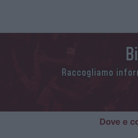
B
Raccogliamo inform
Dove e co