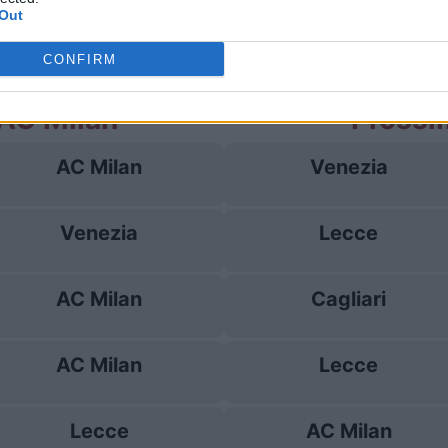
Out
Lecce
1-4
CONFIRM
 AC Milan
Prossi
AC Milan
Venezia
Venezia
Lecce
AC Milan
Cagliari
AC Milan
Lecce
Lecce
AC Milan