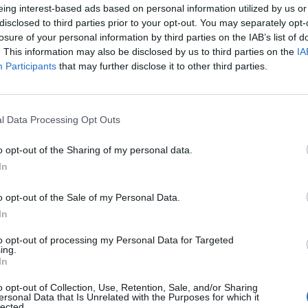
eing interest-based ads based on personal information utilized by us or
Lecce
0-2
disclosed to third parties prior to your opt-out. You may separately opt-
losure of your personal information by third parties on the IAB’s list of
. This information may also be disclosed by us to third parties on the
IA
Lecce
2-3
Participants
that may further disclose it to other third parties.
AC Milan
3-0
l Data Processing Opt Outs
o opt-out of the Sharing of my personal data.
AC Milan
3-0
In
o opt-out of the Sale of my Personal Data.
Lecce
2-2
In
to opt-out of processing my Personal Data for Targeted
AC Milan
2-0
ing.
In
o opt-out of Collection, Use, Retention, Sale, and/or Sharing
Lecce
2-2
ersonal Data that Is Unrelated with the Purposes for which it
lected.