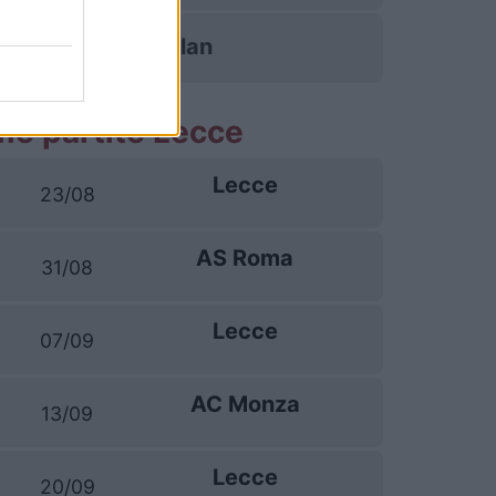
AC Milan
me partite Lecce
Lecce
23/08
AS Roma
31/08
Lecce
07/09
AC Monza
13/09
Lecce
20/09