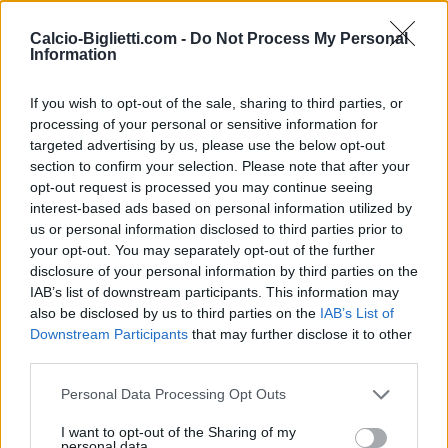
Raccogliamo le informazioni per acquistare i
Calcio-Biglietti.com -
Do Not Process My Personal
Information
biglietti per la partita Germania Curacao che si
giocherà domenica 14 giugno 19h00. Siamo un
If you wish to opt-out of the sale, sharing to third parties, or
comparatore di biglietti che si occupa di
processing of your personal or sensitive information for
lavorare con i migliori canali di vendita, così da
targeted advertising by us, please use the below opt-out
poter trovare sempre il miglior prezzo per
section to confirm your selection. Please note that after your
opt-out request is processed you may continue seeing
questa partita di Coppa Del Mondo tra
interest-based ads based on personal information utilized by
Germania e Curacao.
us or personal information disclosed to third parties prior to
your opt-out. You may separately opt-out of the further
disclosure of your personal information by third parties on the
I migliori canali di vendita dei
IAB’s list of downstream participants. This information may
biglietti Germania Curacao
also be disclosed by us to third parties on the
IAB’s List of
Downstream Participants
that may further disclose it to other
third parties.
Le informazioni sui biglietti sono disattivate per
questa partita.
Personal Data Processing Opt Outs
I want to opt-out of the Sharing of my
Partite Germania Curacao
personal data.