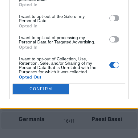
Opted In
Prossime partite Germania
I want to opt-out of the Sale of my
Personal Data.
Opted In
Paesi Bassi
Germania
24/09
I want to opt-out of processing my
Personal Data for Targeted Advertising.
Germania
Grecia
27/09
Opted In
I want to opt-out of Collection, Use,
Germania
Serbia
Retention, Sale, and/or Sharing of my
01/10
Personal Data that Is Unrelated with the
Purposes for which it was collected.
Opted Out
Grecia
Germania
04/10
CONFIRM
Serbia
Germania
13/11
Germania
Paesi Bassi
16/11