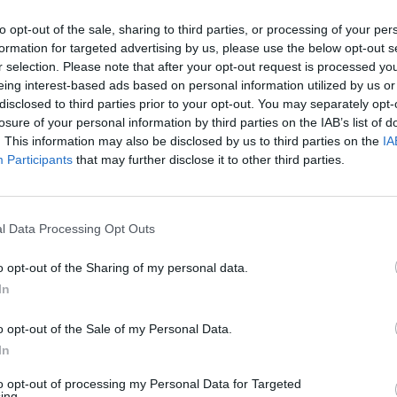
to opt-out of the sale, sharing to third parties, or processing of your per
Nessun biglietto a
P1TRAVEL
formation for targeted advertising by us, please use the below opt-out s
r selection. Please note that after your opt-out request is processed y
Nessun biglietto a
CDISCOUNT
eing interest-based ads based on personal information utilized by us or
disclosed to third parties prior to your opt-out. You may separately opt-
Nessun biglietto a
TICKETMASTER
losure of your personal information by third parties on the IAB’s list of
. This information may also be disclosed by us to third parties on the
IA
Participants
that may further disclose it to other third parties.
Nessun biglietto a
FNAC
Nessun biglietto a
CARREFOUR
l Data Processing Opt Outs
Partite Bielorussia Albania
o opt-out of the Sharing of my personal data.
In
Albania
-
o opt-out of the Sale of my Personal Data.
In
Albania
3-2
to opt-out of processing my Personal Data for Targeted
ing.