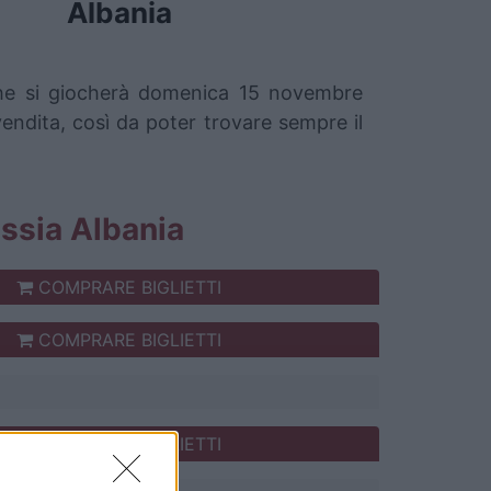
Albania
a che si giocherà domenica 15 novembre
vendita, così da poter trovare sempre il
russia Albania
COMPRARE BIGLIETTI
COMPRARE BIGLIETTI
COMPRARE BIGLIETTI