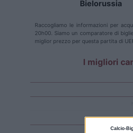
Bielorussia
Raccogliamo le informazioni per acqui
20h00. Siamo un comparatore di bigliett
miglior prezzo per questa partita di UE
I migliori ca
Calcio-Big