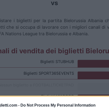
vs
stare i biglietti per la partita Bielorussia Albani
i che si occupa di lavorare con i migliori canali di 
FA Nations League tra Bielorussia e Albania.
nali di vendita dei biglietti Bielo
Biglietti
STUBHUB
Biglietti
SPORT365EVENTS
Nessun biglietto a
FOOTBALLTICKETPAD
Biglietti
VIAGOGO
lietti.com -
Do Not Process My Personal Information
Nessun biglietto a
FOOTBALLTICKETNET