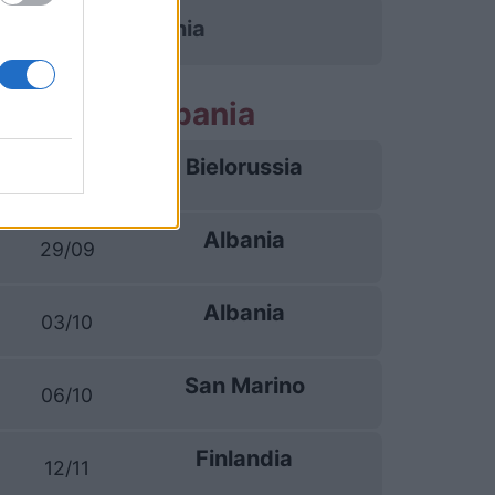
Albania
e partite Albania
Bielorussia
26/09
Albania
29/09
Albania
03/10
San Marino
06/10
Finlandia
12/11