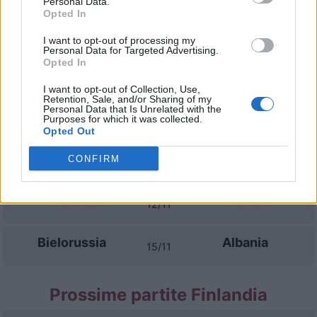
Personal Data.
Opted In
Albania
Bielorussia
26/09
I want to opt-out of processing my
Personal Data for Targeted Advertising.
Opted In
San Marino
Albania
29/09
I want to opt-out of Collection, Use,
Retention, Sale, and/or Sharing of my
Personal Data that Is Unrelated with the
Finlandia
Albania
Purposes for which it was collected.
03/10
Opted Out
Albania
San Marino
CONFIRM
06/10
Albania
Finlandia
12/11
Bielorussia
Albania
15/11
Prossime partite Finlandia