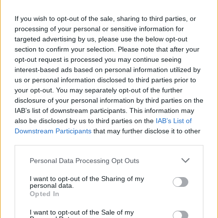
Nessun biglietto a
If you wish to opt-out of the sale, sharing to third parties, or
FOOTBALLTICKETPAD
processing of your personal or sensitive information for
Biglietti
VIAGOGO
targeted advertising by us, please use the below opt-out
COMPRARE
BIGLIETTI
section to confirm your selection. Please note that after your
opt-out request is processed you may continue seeing
Nessun biglietto a
interest-based ads based on personal information utilized by
FOOTBALLTICKETNET
us or personal information disclosed to third parties prior to
your opt-out. You may separately opt-out of the further
Nessun biglietto a
P1TRAVEL
disclosure of your personal information by third parties on the
IAB’s list of downstream participants. This information may
Nessun biglietto a
also be disclosed by us to third parties on the
CDISCOUNT
IAB’s List of
Downstream Participants
that may further disclose it to other
Nessun biglietto a
third parties.
TICKETMASTER
Nessun biglietto a
Personal Data Processing Opt Outs
FNAC
I want to opt-out of the Sharing of my
Nessun biglietto a
personal data.
CARREFOUR
Opted In
I want to opt-out of the Sale of my
Prossime partite Albania