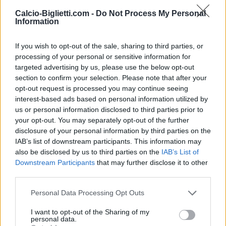
Calcio-Biglietti.com -
Do Not Process My Personal
Nessun biglietto a
Information
FOOTBALLTICKETPAD
Biglietti
VIAGOGO
COMPRARE
If you wish to opt-out of the sale, sharing to third parties, or
BIGLIETTI
processing of your personal or sensitive information for
targeted advertising by us, please use the below opt-out
Nessun biglietto a
section to confirm your selection. Please note that after your
FOOTBALLTICKETNET
opt-out request is processed you may continue seeing
Nessun biglietto a
interest-based ads based on personal information utilized by
P1TRAVEL
us or personal information disclosed to third parties prior to
Nessun biglietto a
your opt-out. You may separately opt-out of the further
CDISCOUNT
disclosure of your personal information by third parties on the
IAB’s list of downstream participants. This information may
Nessun biglietto a
TICKETMASTER
also be disclosed by us to third parties on the
IAB’s List of
Downstream Participants
that may further disclose it to other
Nessun biglietto a
FNAC
third parties.
Nessun biglietto a
Personal Data Processing Opt Outs
CARREFOUR
I want to opt-out of the Sharing of my
Partite Polonia Bosnia
personal data.