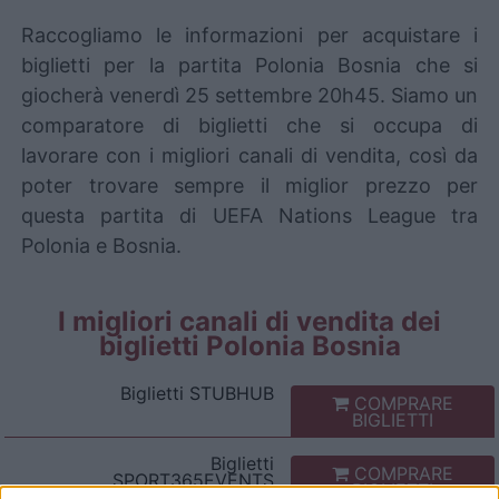
Raccogliamo le informazioni per acquistare i
biglietti per la partita Polonia Bosnia che si
giocherà venerdì 25 settembre 20h45. Siamo un
comparatore di biglietti che si occupa di
lavorare con i migliori canali di vendita, così da
poter trovare sempre il miglior prezzo per
questa partita di UEFA Nations League tra
Polonia e Bosnia.
I migliori canali di vendita dei
biglietti Polonia Bosnia
Biglietti
STUBHUB
COMPRARE
BIGLIETTI
Biglietti
COMPRARE
SPORT365EVENTS
BIGLIETTI