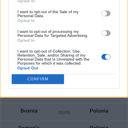
Opted In
Polonia
Bosnia
2020
3-0
I want to opt-out of the Sale of my
Personal Data.
Opted In
Bosnia
Polonia
2020
1-2
I want to opt-out of processing my
Personal Data for Targeted Advertising.
Opted In
Prossime partite Polonia
I want to opt-out of Collection, Use,
Retention, Sale, and/or Sharing of my
Polonia
Bosnia
Personal Data that Is Unrelated with the
25/09
Purposes for which it was collected.
Opted Out
Svezia
Polonia
28/09
CONFIRM
Polonia
Romania
02/10
Bosnia
Polonia
05/10
Romania
Polonia