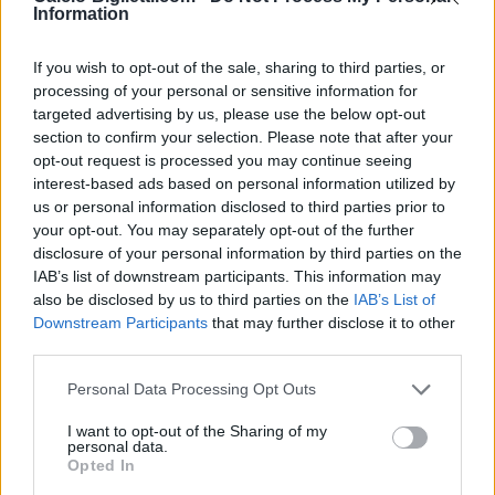
Information
Nessun biglietto a
FOOTBALLTICKETPAD
If you wish to opt-out of the sale, sharing to third parties, or
Biglietti
VIAGOGO
processing of your personal or sensitive information for
COMPRARE
BIGLIETTI
targeted advertising by us, please use the below opt-out
section to confirm your selection. Please note that after your
Nessun biglietto a
opt-out request is processed you may continue seeing
FOOTBALLTICKETNET
interest-based ads based on personal information utilized by
Nessun biglietto a
us or personal information disclosed to third parties prior to
P1TRAVEL
your opt-out. You may separately opt-out of the further
disclosure of your personal information by third parties on the
Nessun biglietto a
CDISCOUNT
IAB’s list of downstream participants. This information may
also be disclosed by us to third parties on the
IAB’s List of
Nessun biglietto a
Downstream Participants
that may further disclose it to other
TICKETMASTER
third parties.
Nessun biglietto a
FNAC
Personal Data Processing Opt Outs
Nessun biglietto a
CARREFOUR
I want to opt-out of the Sharing of my
personal data.
Opted In
Partite Romania Bosnia