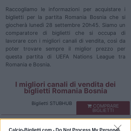
Raccogliamo le informazioni per acquistare i
biglietti per la partita Romania Bosnia che si
giocherà lunedì 28 settembre 20h45. Siamo un
comparatore di biglietti che si occupa di
lavorare con i migliori canali di vendita, così da
poter trovare sempre il miglior prezzo per
questa partita di UEFA Nations League tra
Romania e Bosnia.
I migliori canali di vendita dei
biglietti Romania Bosnia
Biglietti
STUBHUB
COMPRARE
BIGLIETTI
Biglietti
COMPRARE
SPORT365EVENTS
BIGLIETTI
Calcio-Biglietti.com -
Do Not Process My Personal