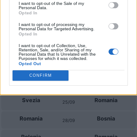
I want to opt-out of the Sale of my
Personal Data.
Bosnia
Romania
2025
3-1
Opted In
I want to opt-out of processing my
Romania
Bosnia
Personal Data for Targeted Advertising.
2025
0-1
Opted In
I want to opt-out of Collection, Use,
Romania
Bosnia
2022
4-1
Retention, Sale, and/or Sharing of my
Personal Data that Is Unrelated with the
Purposes for which it was collected.
Opted Out
Bosnia
Romania
2022
1-0
CONFIRM
Prossime partite Romania
Svezia
Romania
25/09
Romania
Bosnia
28/09
Polonia
Romania