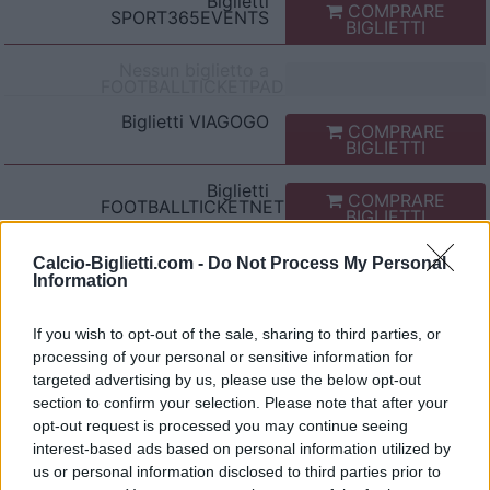
Biglietti
COMPRARE
SPORT365EVENTS
BIGLIETTI
Nessun biglietto a
FOOTBALLTICKETPAD
Biglietti
VIAGOGO
COMPRARE
BIGLIETTI
Biglietti
COMPRARE
FOOTBALLTICKETNET
BIGLIETTI
Nessun biglietto a
Calcio-Biglietti.com -
Do Not Process My Personal
P1TRAVEL
Information
Nessun biglietto a
CDISCOUNT
If you wish to opt-out of the sale, sharing to third parties, or
processing of your personal or sensitive information for
Nessun biglietto a
TICKETMASTER
targeted advertising by us, please use the below opt-out
section to confirm your selection. Please note that after your
Nessun biglietto a
opt-out request is processed you may continue seeing
FNAC
interest-based ads based on personal information utilized by
Nessun biglietto a
us or personal information disclosed to third parties prior to
CARREFOUR