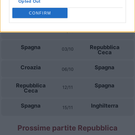
Opted Out
Inghilterra
Spagna
26/09
CONFIRM
Spagna
Croazia
29/09
Spagna
Repubblica
03/10
Ceca
Croazia
Spagna
06/10
Repubblica
Spagna
12/11
Ceca
Spagna
Inghilterra
15/11
Prossime partite Repubblica