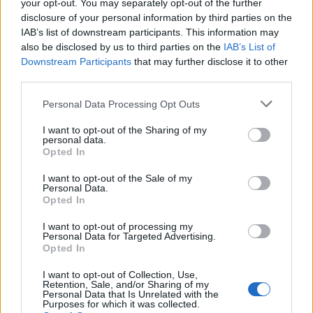
your opt-out. You may separately opt-out of the further
disclosure of your personal information by third parties on the
Partite Spagna Repubblica Ceca
IAB’s list of downstream participants. This information may
also be disclosed by us to third parties on the
IAB’s List of
Spagna
Repubblica
2022
2-0
Downstream Participants
that may further disclose it to other
Ceca
third parties.
Personal Data Processing Opt Outs
Repubblica
Spagna
2022
2-2
I want to opt-out of the Sharing of my
Ceca
personal data.
Opted In
Spagna
Repubblica
I want to opt-out of the Sale of my
2021
2-0
Personal Data.
Ceca
Opted In
I want to opt-out of processing my
Personal Data for Targeted Advertising.
Spagna
Repubblica
2016
1-0
Opted In
Ceca
I want to opt-out of Collection, Use,
Retention, Sale, and/or Sharing of my
Personal Data that Is Unrelated with the
Prossime partite Spagna
Purposes for which it was collected.