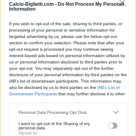
Partite Genoa Calcio Como
Calcio-Biglietti.com -
Do Not Process My Personal
Information
Genoa
Calcio
2026
0-2
Como
If you wish to opt-out of the sale, sharing to third parties, or
processing of your personal or sensitive information for
targeted advertising by us, please use the below opt-out
Calcio
Genoa
2025
1-1
section to confirm your selection. Please note that after your
Como
opt-out request is processed you may continue seeing
interest-based ads based on personal information utilized by
us or personal information disclosed to third parties prior to
Calcio
Genoa
2025
1-0
your opt-out. You may separately opt-out of the further
disclosure of your personal information by third parties on the
Como
IAB’s list of downstream participants. This information may
also be disclosed by us to third parties on the
IAB’s List of
Genoa
Calcio
Downstream Participants
that may further disclose it to other
2024
1-1
third parties.
Como
Personal Data Processing Opt Outs
Genoa
Calcio
1970
-
I want to opt-out of the Sharing of my
personal data.
Como
Opted In