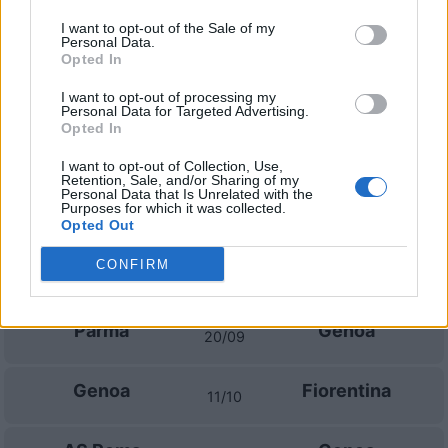
I want to opt-out of the Sale of my
Prossime partite Genoa
Personal Data.
Opted In
Genoa
Napoli
22/08
I want to opt-out of processing my
Personal Data for Targeted Advertising.
Opted In
SS Lazio
Genoa
30/08
I want to opt-out of Collection, Use,
Retention, Sale, and/or Sharing of my
Personal Data that Is Unrelated with the
Purposes for which it was collected.
Genoa
Calcio Como
04/09
Opted Out
CONFIRM
Genoa
Frosinone
12/09
Parma
Genoa
20/09
Genoa
Fiorentina
11/10