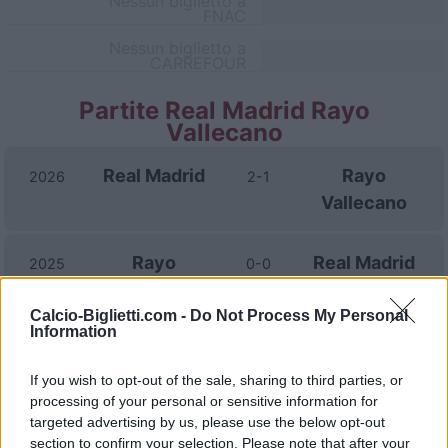
Nessun biglietto a
FNAC
Nessun biglietto a
CARREFOUR
Partite Real Madrid Rayo
Vallecano
Real Madrid
Rayo
2026
2-1
Vallecano
Rayo
Real Madrid
2025
0-0
Vallecano
Calcio-Biglietti.com -
Do Not Process My Personal
Information
Real Madrid
Rayo
2025
2-1
Vallecano
If you wish to opt-out of the sale, sharing to third parties, or
processing of your personal or sensitive information for
targeted advertising by us, please use the below opt-out
Rayo
Real Madrid
2024
3-3
section to confirm your selection. Please note that after your