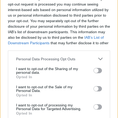
Vallecano
opt-out request is processed you may continue seeing
interest-based ads based on personal information utilized by
us or personal information disclosed to third parties prior to
Rayo
Real Madrid
2024
1-1
your opt-out. You may separately opt-out of the further
disclosure of your personal information by third parties on the
Vallecano
IAB’s list of downstream participants. This information may
also be disclosed by us to third parties on the
IAB’s List of
Real Madrid
Rayo
2023
Downstream Participants
that may further disclose it to other
0-0
third parties.
Vallecano
Personal Data Processing Opt Outs
Real Madrid
Rayo
2023
2-1
I want to opt-out of the Sharing of my
Vallecano
personal data.
Opted In
I want to opt-out of the Sale of my
Rayo
Real Madrid
2022
3-2
Personal Data.
Opted In
Vallecano
I want to opt-out of processing my
Personal Data for Targeted Advertising.
Rayo
Real Madrid
2022
0-1
Opted In