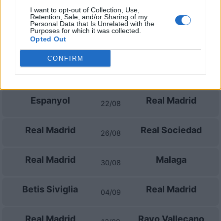
Vallecano
I want to opt-out of Collection, Use,
Retention, Sale, and/or Sharing of my
Personal Data that Is Unrelated with the
Real Madrid
Rayo
Purposes for which it was collected.
2021
2-1
Opted Out
Vallecano
CONFIRM
Prossime partite Real Madrid
Espanyol
Real Madrid
22/08
Real Madrid
Real Sociedad
26/08
Real Madrid
Malaga
30/08
Betis Siviglia
Real Madrid
04/09
Real Madrid
Rayo Vallecano