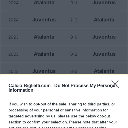
Atalanta
Juventus
2024
0-1
Juventus
Atalanta
2024
2-2
Atalanta
Juventus
2023
0-0
Atalanta
Juventus
2023
0-2
Juventus
Atalanta
2023
3-3
Calcio-Biglietti.com -
Do Not Process My Personal
Atalanta
Juventus
2022
1-1
Information
If you wish to opt-out of the sale, sharing to third parties, or
Juventus
Atalanta
2021
0-1
processing of your personal or sensitive information for
targeted advertising by us, please use the below opt-out
Atalanta
Juventus
section to confirm your selection. Please note that after your
2021
1-2