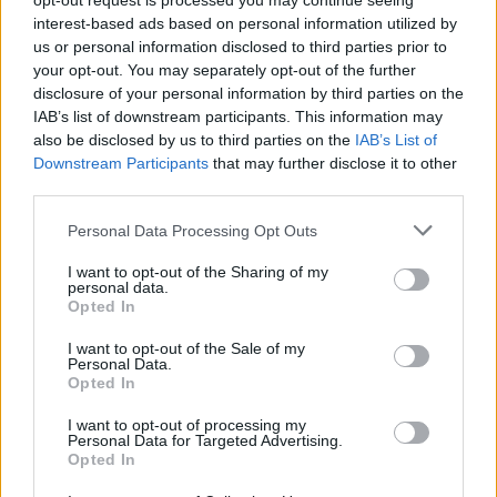
opt-out request is processed you may continue seeing
interest-based ads based on personal information utilized by
Juventus
Atalanta
2021
0-0
us or personal information disclosed to third parties prior to
your opt-out. You may separately opt-out of the further
disclosure of your personal information by third parties on the
Atalanta
Juventus
2021
1-0
IAB’s list of downstream participants. This information may
also be disclosed by us to third parties on the
IAB’s List of
Downstream Participants
that may further disclose it to other
Prossime partite Atalanta
third parties.
Personal Data Processing Opt Outs
Atalanta
Sassuolo
23/08
I want to opt-out of the Sharing of my
personal data.
Atalanta
Bologna
Opted In
31/08
I want to opt-out of the Sale of my
Personal Data.
AS Roma
Atalanta
05/09
Opted In
I want to opt-out of processing my
Atalanta
Cagliari
Personal Data for Targeted Advertising.
12/09
Opted In