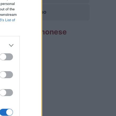
 personal
out of the
Torino
 downstream
B’s List of
 partite Cremonese