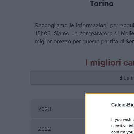
Torino
Raccogliamo le informazioni per acqui
15h00. Siamo un comparatore di bigliett
miglior prezzo per questa partita di Se
I migliori c
Le i
Calcio-Big
2023
If you wish 
sensitive in
C
2022
confirm you