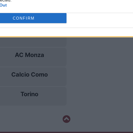
lected.
Out
Udinese
CONFIRM
Torino
AC Monza
Calcio Como
Torino