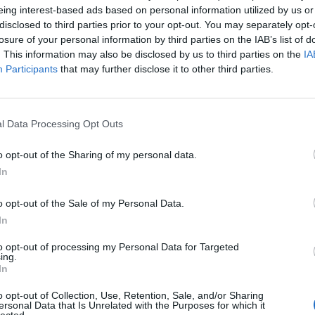
eing interest-based ads based on personal information utilized by us or
disclosed to third parties prior to your opt-out. You may separately opt-
remonese
-
losure of your personal information by third parties on the IAB’s list of
. This information may also be disclosed by us to third parties on the
IA
Participants
that may further disclose it to other third parties.
e Torino
Prossime
AC Milan
l Data Processing Opt Outs
o opt-out of the Sharing of my personal data.
Torino
In
o opt-out of the Sale of my Personal Data.
Torino
In
to opt-out of processing my Personal Data for Targeted
ing.
AS Roma
In
o opt-out of Collection, Use, Retention, Sale, and/or Sharing
Torino
ersonal Data that Is Unrelated with the Purposes for which it