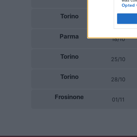
was col
Opted 
Torino
11/10
Parma
18/10
Torino
25/10
Torino
28/10
Frosinone
01/11