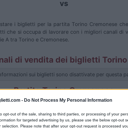
vs
stare i biglietti per la partita Torino Cremonese c
i che si occupa di lavorare con i migliori canali di 
rie A tra Torino e Cremonese.
anali di vendita dei biglietti Tor
nformazioni sui biglietti sono disattivate per questa pa
Partite Torino Cremonese
lietti.com -
Do Not Process My Personal Information
Torino
2-2
to opt-out of the sale, sharing to third parties, or processing of your per
formation for targeted advertising by us, please use the below opt-out s
remonese
1-2
r selection. Please note that after your opt-out request is processed y