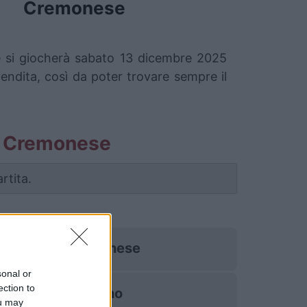
Cremonese
he si giocherà sabato 13 dicembre 2025
vendita, così da poter trovare sempre il
ino Cremonese
rtita.
Cremonese
sonal or
ection to
Torino
ou may