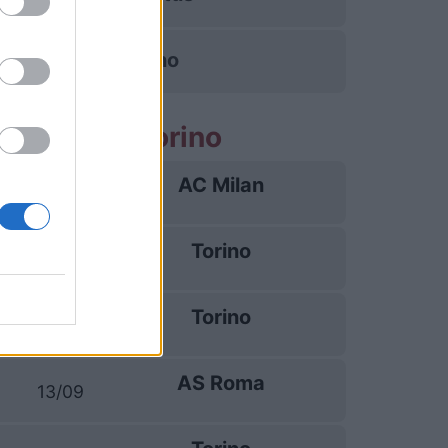
Torino
e partite Torino
AC Milan
23/08
Torino
29/08
Torino
05/09
AS Roma
13/09