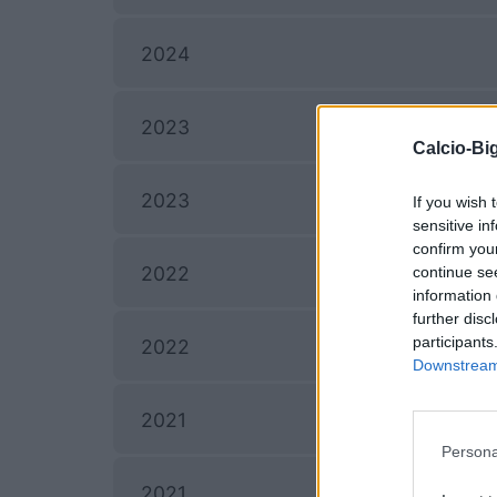
2024
2023
Calcio-Big
2023
If you wish 
sensitive in
confirm you
2022
continue se
information 
further disc
participants
2022
Downstream 
2021
Persona
2021