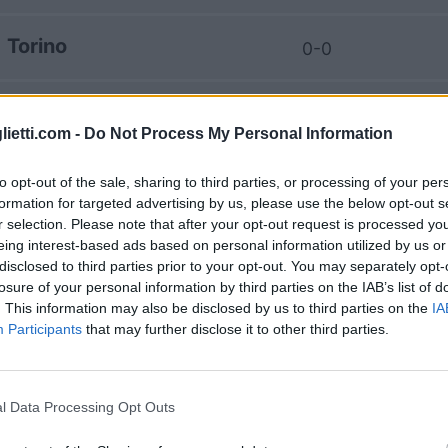
Torino
0-0
Juventus
2-0
lietti.com -
Do Not Process My Personal Information
Juventus
4-2
to opt-out of the sale, sharing to third parties, or processing of your per
formation for targeted advertising by us, please use the below opt-out s
r selection. Please note that after your opt-out request is processed y
Torino
0-1
eing interest-based ads based on personal information utilized by us or
disclosed to third parties prior to your opt-out. You may separately opt-
losure of your personal information by third parties on the IAB’s list of
Juventus
. This information may also be disclosed by us to third parties on the
IA
1-1
Participants
that may further disclose it to other third parties.
Torino
0-1
l Data Processing Opt Outs
Torino
2-2