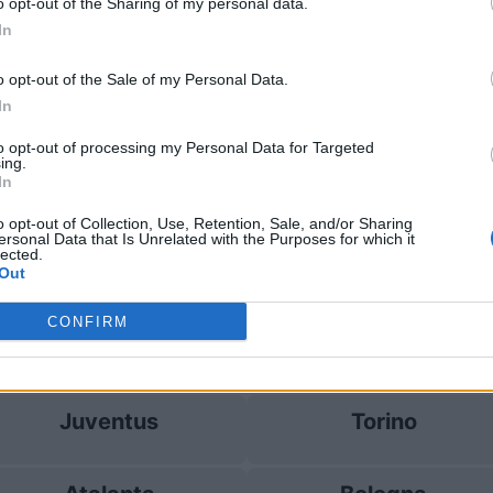
o opt-out of the Sharing of my personal data.
In
Juventus
2-1
o opt-out of the Sale of my Personal Data.
In
 Juventus
Prossim
to opt-out of processing my Personal Data for Targeted
ing.
In
Juventus
Torino
o opt-out of Collection, Use, Retention, Sale, and/or Sharing
ersonal Data that Is Unrelated with the Purposes for which it
lected.
Parma
Sassuolo
Out
CONFIRM
AC Milan
Fiorentina
Juventus
Torino