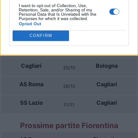
I want to opt-out of Collection, Use,
Udinese
Cagliari
Retention, Sale, and/or Sharing of my
19/09
Personal Data that Is Unrelated with the
Purposes for which it was collected.
Opted Out
Cagliari
Juventus
11/10
CONFIRM
AC Monza
Cagliari
18/10
Cagliari
Bologna
25/10
AS Roma
Cagliari
28/10
SS Lazio
Cagliari
01/11
Prossime partite Fiorentina