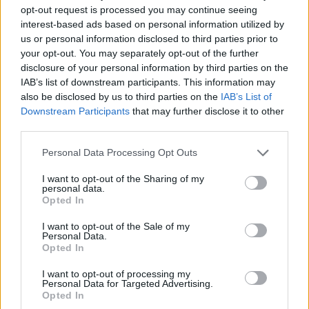
Fiorentina
Cagliari
2021
1-0
opt-out request is processed you may continue seeing
interest-based ads based on personal information utilized by
us or personal information disclosed to third parties prior to
Fiorentina
Cagliari
2020
0-0
your opt-out. You may separately opt-out of the further
disclosure of your personal information by third parties on the
IAB’s list of downstream participants. This information may
Cagliari
Fiorentina
2019
5-2
also be disclosed by us to third parties on the
IAB’s List of
Downstream Participants
that may further disclose it to other
third parties.
Prossime partite Cagliari
Personal Data Processing Opt Outs
Parma
Cagliari
22/08
I want to opt-out of the Sharing of my
personal data.
Opted In
Cagliari
Inter Milan
30/08
I want to opt-out of the Sale of my
Personal Data.
Opted In
Cagliari
Lecce
07/09
I want to opt-out of processing my
Personal Data for Targeted Advertising.
Atalanta
Cagliari
12/09
Opted In