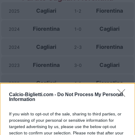
Cagliari
Fiorentina
2025
1-2
Fiorentina
Cagliari
2024
1-0
Cagliari
Fiorentina
2024
2-3
Fiorentina
Cagliari
2023
3-0
Cagliari
Fiorentina
2022
1-1
Calcio-Biglietti.com -
Do Not Process My Personal
Information
Fiorentina
Cagliari
2021
3-0
If you wish to opt-out of the sale, sharing to third parties, or
Cagliari
Fiorentina
2021
0-0
processing of your personal or sensitive information for
targeted advertising by us, please use the below opt-out
section to confirm your selection. Please note that after your