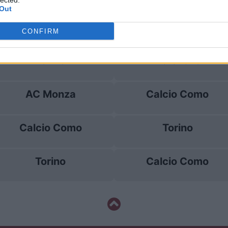
lected.
Out
Udinese
Calcio Como
CONFIRM
Torino
Fiorentina
AC Monza
Calcio Como
Calcio Como
Torino
Torino
Calcio Como