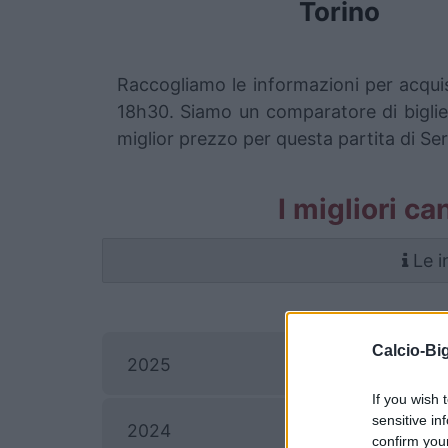
Torino
Raccogliamo le informazioni per acquis
18h30. Siamo un comparatore di bigliett
miglior prezzo per questa partita di Se
I migliori ca
Le i
Calcio-Big
Ca
2025
If you wish 
sensitive in
2024
confirm you