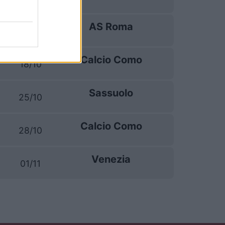
AS Roma
11/10
Calcio Como
18/10
Sassuolo
25/10
Calcio Como
28/10
Venezia
01/11