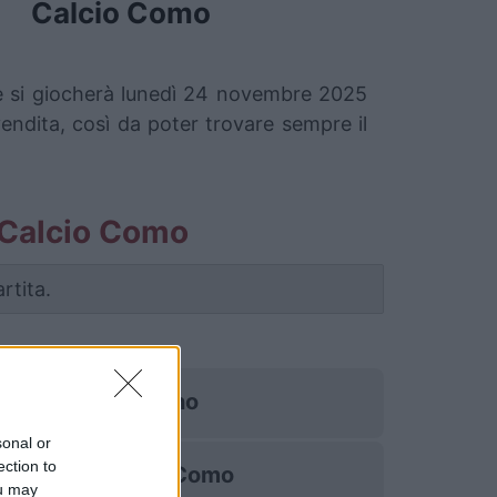
Calcio Como
che si giocherà lunedì 24 novembre 2025
vendita, così da poter trovare sempre il
no Calcio Como
rtita.
Torino
sonal or
ection to
Calcio Como
ou may