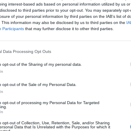
eing interest-based ads based on personal information utilized by us or
disclosed to third parties prior to your opt-out. You may separately opt-
Torino
-
losure of your personal information by third parties on the IAB’s list of
. This information may also be disclosed by us to third parties on the
IA
Participants
that may further disclose it to other third parties.
e Torino
Prossime 
AC Milan
Udinese
l Data Processing Opt Outs
o opt-out of the Sharing of my personal data.
Torino
Napoli
In
o opt-out of the Sale of my Personal Data.
Torino
Genoa
In
to opt-out of processing my Personal Data for Targeted
ing.
AS Roma
Calcio Como
In
o opt-out of Collection, Use, Retention, Sale, and/or Sharing
Torino
Frosinone
ersonal Data that Is Unrelated with the Purposes for which it