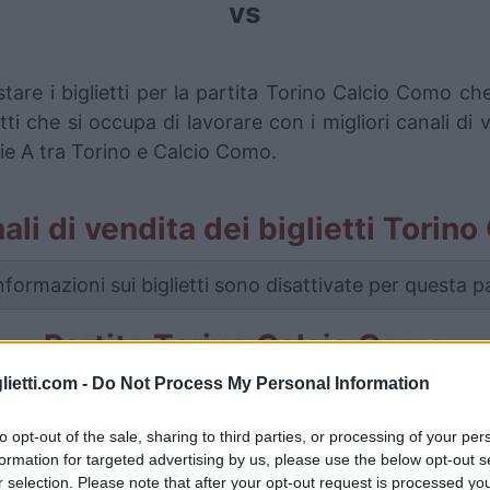
vs
tare i biglietti per la partita Torino Calcio Como 
i che si occupa di lavorare con i migliori canali di 
rie A tra Torino e Calcio Como.
nali di vendita dei biglietti Tori
nformazioni sui biglietti sono disattivate per questa pa
Partite Torino Calcio Como
lietti.com -
Do Not Process My Personal Information
lcio Como
1-0
to opt-out of the sale, sharing to third parties, or processing of your per
formation for targeted advertising by us, please use the below opt-out s
Torino
1-0
r selection. Please note that after your opt-out request is processed y