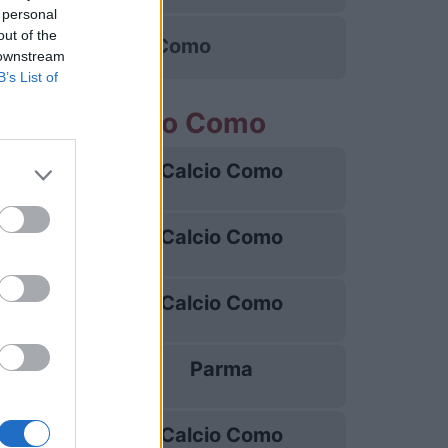
 personal
out of the
Calcio Como
 downstream
B’s List of
partite Calcio Como
Calcio Como
22/08
Calcio Como
30/08
Calcio Como
04/09
Parma
13/09
Calcio Como
20/09