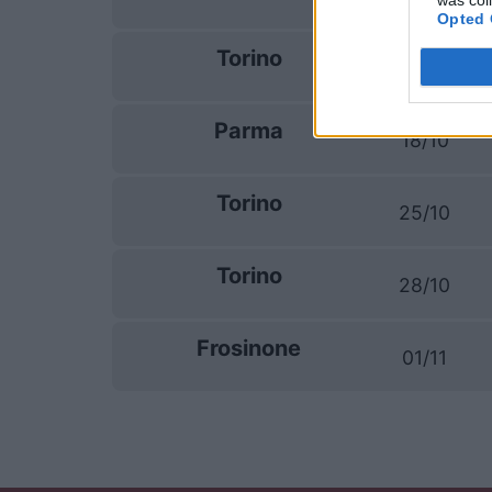
was col
Opted 
Torino
11/10
Parma
18/10
Torino
25/10
Torino
28/10
Frosinone
01/11