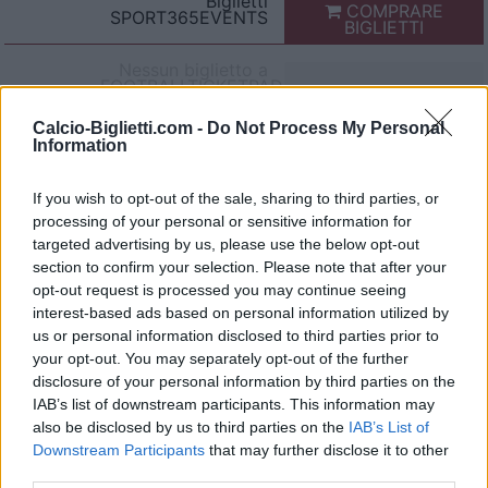
Biglietti
COMPRARE
SPORT365EVENTS
BIGLIETTI
Nessun biglietto a
FOOTBALLTICKETPAD
Biglietti
VIAGOGO
Calcio-Biglietti.com -
Do Not Process My Personal
COMPRARE
Information
BIGLIETTI
Nessun biglietto a
If you wish to opt-out of the sale, sharing to third parties, or
FOOTBALLTICKETNET
processing of your personal or sensitive information for
Nessun biglietto a
targeted advertising by us, please use the below opt-out
P1TRAVEL
section to confirm your selection. Please note that after your
opt-out request is processed you may continue seeing
Nessun biglietto a
CDISCOUNT
interest-based ads based on personal information utilized by
us or personal information disclosed to third parties prior to
Nessun biglietto a
TICKETMASTER
your opt-out. You may separately opt-out of the further
disclosure of your personal information by third parties on the
Nessun biglietto a
IAB’s list of downstream participants. This information may
FNAC
also be disclosed by us to third parties on the
IAB’s List of
Nessun biglietto a
Downstream Participants
that may further disclose it to other
CARREFOUR
third parties.