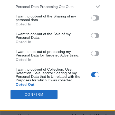
Partite Irlanda del Nord Ungheria
Personal Data Processing Opt Outs
I want to opt-out of the Sharing of my
Irlanda del
Ungheria
2023
1-1
personal data.
Nord
Opted In
I want to opt-out of the Sale of my
Personal Data.
Ungheria
Irlanda del
2023
3-2
Opted In
Nord
I want to opt-out of processing my
Personal Data for Targeted Advertising.
Opted In
Prossime partite Irlanda del
I want to opt-out of Collection, Use,
Nord
Retention, Sale, and/or Sharing of my
Personal Data that Is Unrelated with the
Purposes for which it was collected.
Georgia
Irlanda del Nord
Opted Out
25/09
CONFIRM
Irlanda del Nord
Ungheria
28/09