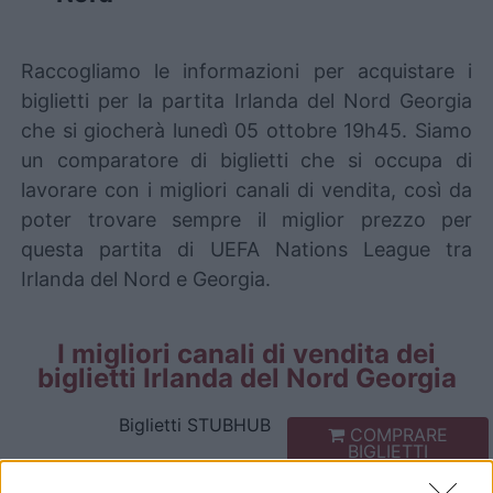
Raccogliamo le informazioni per acquistare i
biglietti per la partita Irlanda del Nord Georgia
che si giocherà lunedì 05 ottobre 19h45. Siamo
un comparatore di biglietti che si occupa di
lavorare con i migliori canali di vendita, così da
poter trovare sempre il miglior prezzo per
questa partita di UEFA Nations League tra
Irlanda del Nord e Georgia.
I migliori canali di vendita dei
biglietti Irlanda del Nord Georgia
Biglietti
STUBHUB
COMPRARE
BIGLIETTI