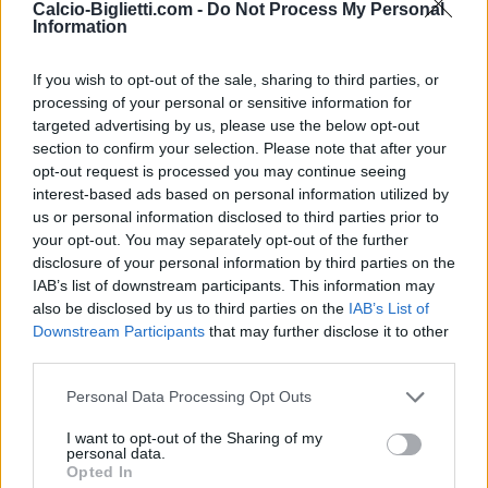
Biglietti
Calcio-Biglietti.com -
Do Not Process My Personal
COMPRARE
SPORT365EVENTS
BIGLIETTI
Information
Nessun biglietto a
If you wish to opt-out of the sale, sharing to third parties, or
FOOTBALLTICKETPAD
processing of your personal or sensitive information for
Biglietti
VIAGOGO
targeted advertising by us, please use the below opt-out
COMPRARE
BIGLIETTI
section to confirm your selection. Please note that after your
opt-out request is processed you may continue seeing
Nessun biglietto a
interest-based ads based on personal information utilized by
FOOTBALLTICKETNET
us or personal information disclosed to third parties prior to
Nessun biglietto a
your opt-out. You may separately opt-out of the further
P1TRAVEL
disclosure of your personal information by third parties on the
IAB’s list of downstream participants. This information may
Nessun biglietto a
CDISCOUNT
also be disclosed by us to third parties on the
IAB’s List of
Downstream Participants
that may further disclose it to other
Nessun biglietto a
third parties.
TICKETMASTER
Nessun biglietto a
Personal Data Processing Opt Outs
FNAC
I want to opt-out of the Sharing of my
Nessun biglietto a
personal data.
CARREFOUR
Opted In