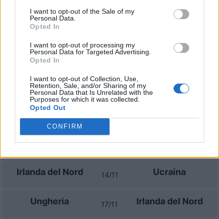
I want to opt-out of the Sale of my
Prossime partite Irlanda del
Personal Data.
Opted In
Nord
I want to opt-out of processing my
Personal Data for Targeted Advertising.
Georgia
Irlanda del Nord
25/09
Opted In
I want to opt-out of Collection, Use,
Irlanda del Nord
Ungheria
Retention, Sale, and/or Sharing of my
28/09
Personal Data that Is Unrelated with the
Purposes for which it was collected.
Opted Out
Ucraina
Irlanda del Nord
02/10
CONFIRM
Irlanda del Nord
Georgia
05/10
Irlanda del Nord
Ucraina
14/11
Ungheria
Irlanda del Nord
17/11