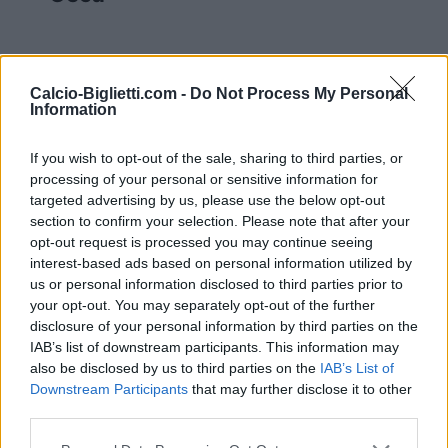
Raccogliamo le informazioni per acquistare i
biglietti per la partita Repubblica Ceca Messico
Calcio-Biglietti.com -
Do Not Process My Personal
Information
che si giocherà giovedì 25 giugno 03h00. Siamo
un comparatore di biglietti che si occupa di
If you wish to opt-out of the sale, sharing to third parties, or
lavorare con i migliori canali di vendita, così da
processing of your personal or sensitive information for
poter trovare sempre il miglior prezzo per
targeted advertising by us, please use the below opt-out
section to confirm your selection. Please note that after your
questa partita di Coppa Del Mondo tra
opt-out request is processed you may continue seeing
Repubblica Ceca e Messico.
interest-based ads based on personal information utilized by
us or personal information disclosed to third parties prior to
your opt-out. You may separately opt-out of the further
I migliori canali di vendita dei
disclosure of your personal information by third parties on the
biglietti Repubblica Ceca Messico
IAB’s list of downstream participants. This information may
also be disclosed by us to third parties on the
IAB’s List of
Downstream Participants
that may further disclose it to other
Le informazioni sui biglietti sono disattivate per
third parties.
questa partita.