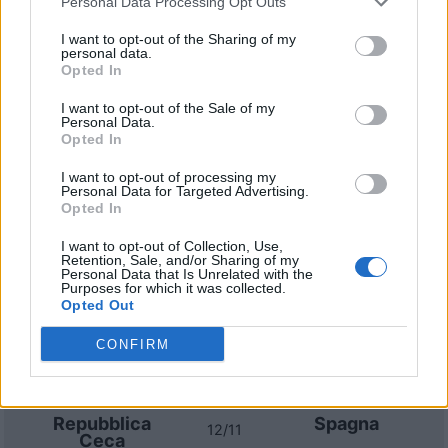
Personal Data Processing Opt Outs
Partite Repubblica Ceca Messico
I want to opt-out of the Sharing of my
personal data.
Prossime partite Repubblica
Opted In
Ceca
I want to opt-out of the Sale of my
Personal Data.
Opted In
Repubblica
Croazia
26/09
Ceca
I want to opt-out of processing my
Personal Data for Targeted Advertising.
Opted In
Repubblica
Inghilterra
29/09
Ceca
I want to opt-out of Collection, Use,
Retention, Sale, and/or Sharing of my
Personal Data that Is Unrelated with the
Spagna
Repubblica
Purposes for which it was collected.
03/10
Ceca
Opted Out
CONFIRM
Inghilterra
Repubblica
06/10
Ceca
Repubblica
Spagna
12/11
Ceca