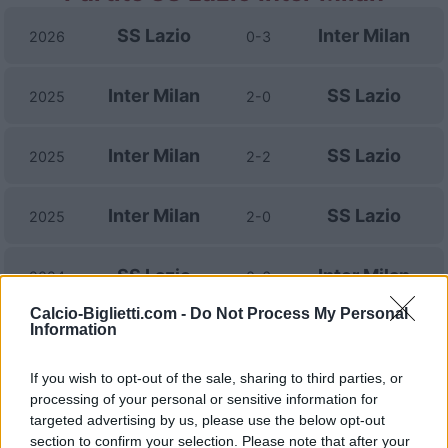
SS Lazio
Inter Milan
2026
0-3
Inter Milan
SS Lazio
2025
2-0
Inter Milan
SS Lazio
2025
2-2
Inter Milan
SS Lazio
2025
2-0
SS Lazio
Inter Milan
2024
0-6
Calcio-Biglietti.com -
Do Not Process My Personal
Information
Inter Milan
SS Lazio
2024
1-1
If you wish to opt-out of the sale, sharing to third parties, or
Inter Milan
SS Lazio
2024
3-0
processing of your personal or sensitive information for
targeted advertising by us, please use the below opt-out
section to confirm your selection. Please note that after your