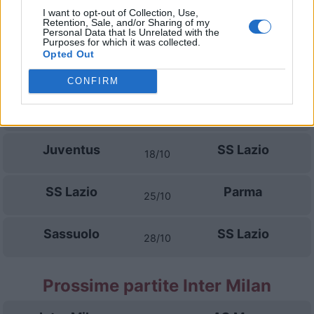
I want to opt-out of Collection, Use,
SS Lazio
AC Milan
Retention, Sale, and/or Sharing of my
13/09
Personal Data that Is Unrelated with the
Purposes for which it was collected.
Opted Out
Venezia
SS Lazio
19/09
CONFIRM
SS Lazio
AC Monza
11/10
Juventus
SS Lazio
18/10
SS Lazio
Parma
25/10
Sassuolo
SS Lazio
28/10
Prossime partite Inter Milan