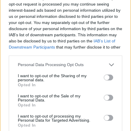
SS Lazio
Inter Milan
2023
0-2
opt-out request is processed you may continue seeing
interest-based ads based on personal information utilized by
us or personal information disclosed to third parties prior to
Inter Milan
SS Lazio
2023
3-1
your opt-out. You may separately opt-out of the further
disclosure of your personal information by third parties on the
IAB’s list of downstream participants. This information may
SS Lazio
Inter Milan
2022
3-1
also be disclosed by us to third parties on the
IAB’s List of
Downstream Participants
that may further disclose it to other
third parties.
Prossime partite SS Lazio
Personal Data Processing Opt Outs
SS Lazio
Mantova 1911
16/08
I want to opt-out of the Sharing of my
personal data.
Opted In
Bologna
SS Lazio
24/08
I want to opt-out of the Sale of my
Personal Data.
Opted In
SS Lazio
Genoa
30/08
I want to opt-out of processing my
Personal Data for Targeted Advertising.
Udinese
SS Lazio
07/09
Opted In