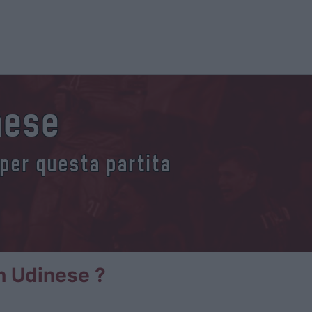
inese
 per questa partita
an Udinese ?