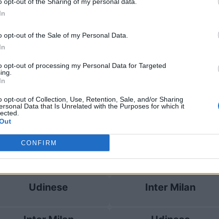
o opt-out of the Sharing of my personal data.
In
Udinese
0-2
o opt-out of the Sale of my Personal Data.
In
nter Milan
Prossim
to opt-out of processing my Personal Data for Targeted
ing.
In
AC Monza
Udinese
o opt-out of Collection, Use, Retention, Sale, and/or Sharing
ersonal Data that Is Unrelated with the Purposes for which it
lected.
Inter Milan
AC Monza
Out
CONFIRM
Napoli
Udinese
Udinese
Inter Milan