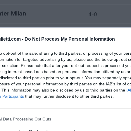
nter Milan
4-0
nter Milan
3-1
lietti.com -
Do Not Process My Personal Information
Udinese
3-1
to opt-out of the sale, sharing to third parties, or processing of your per
formation for targeted advertising by us, please use the below opt-out s
r selection. Please note that after your opt-out request is processed y
Udinese
1-2
eing interest-based ads based on personal information utilized by us or
disclosed to third parties prior to your opt-out. You may separately opt-
losure of your personal information by third parties on the IAB’s list of
nter Milan
. This information may also be disclosed by us to third parties on the
IA
2-0
Participants
that may further disclose it to other third parties.
nter Milan
5-1
l Data Processing Opt Outs
Udinese
0-0