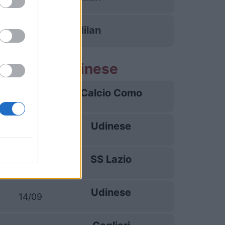
Inter Milan
e partite Udinese
Calcio Como
22/08
Udinese
29/08
SS Lazio
07/09
Udinese
14/09