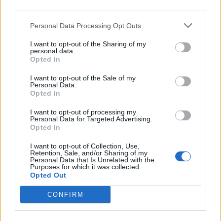
third parties.
AS Roma
Atalanta
05/09
Personal Data Processing Opt Outs
Torino
AS Roma
13/09
I want to opt-out of the Sharing of my
personal data.
Opted In
AS Roma
Inter Milan
19/09
I want to opt-out of the Sale of my
Personal Data.
Opted In
Calcio Como
AS Roma
11/10
I want to opt-out of processing my
Personal Data for Targeted Advertising.
Opted In
AS Roma
Genoa
18/10
I want to opt-out of Collection, Use,
Retention, Sale, and/or Sharing of my
Napoli
AS Roma
Personal Data that Is Unrelated with the
25/10
Purposes for which it was collected.
Opted Out
AS Roma
Cagliari
28/10
CONFIRM
Udinese
AS Roma