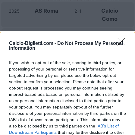
AS Roma
Calcio
2025
2-1
Como
Calcio
AS Roma
2024
2-0
Calcio-Biglietti.com -
Do Not Process My Personal
Como
Information
Calcio
AS Roma
If you wish to opt-out of the sale, sharing to third parties, or
1970
-
processing of your personal or sensitive information for
Como
targeted advertising by us, please use the below opt-out
section to confirm your selection. Please note that after your
opt-out request is processed you may continue seeing
Prossime partite AS Roma
interest-based ads based on personal information utilized by
us or personal information disclosed to third parties prior to
AS Roma
Fiorentina
your opt-out. You may separately opt-out of the further
24/08
disclosure of your personal information by third parties on the
IAB’s list of downstream participants. This information may
Lecce
AS Roma
31/08
also be disclosed by us to third parties on the
IAB’s List of
Downstream Participants
that may further disclose it to other