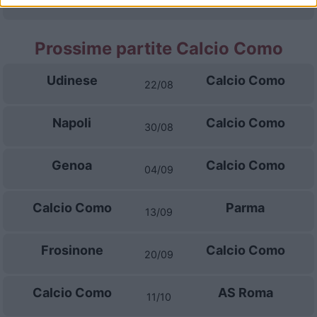
01/11
Prossime partite Calcio Como
Udinese
Calcio Como
22/08
Napoli
Calcio Como
30/08
Genoa
Calcio Como
04/09
Calcio Como
Parma
13/09
Frosinone
Calcio Como
20/09
Calcio Como
AS Roma
11/10