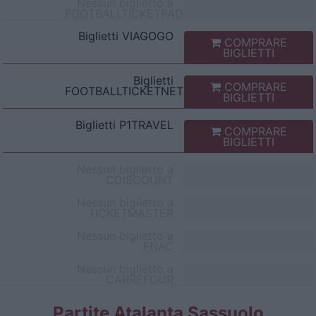
Nessun biglietto a
FOOTBALLTICKETPAD
Biglietti
VIAGOGO
COMPRARE
BIGLIETTI
Biglietti
COMPRARE
FOOTBALLTICKETNET
BIGLIETTI
Biglietti
P1TRAVEL
COMPRARE
BIGLIETTI
Nessun biglietto a
CDISCOUNT
Nessun biglietto a
TICKETMASTER
Nessun biglietto a
FNAC
Nessun biglietto a
CARREFOUR
Partite Atalanta Sassuolo