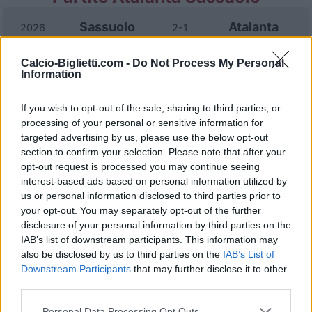
Sassuolo
Atalanta
2026
2-1
Calcio-Biglietti.com -
Do Not Process My Personal
Atalanta
Sassuolo
2025
0-3
Information
If you wish to opt-out of the sale, sharing to third parties, or
Atalanta
Sassuolo
2024
3-0
processing of your personal or sensitive information for
targeted advertising by us, please use the below opt-out
Atalanta
Sassuolo
section to confirm your selection. Please note that after your
2024
3-1
opt-out request is processed you may continue seeing
interest-based ads based on personal information utilized by
Sassuolo
Atalanta
2023
0-2
us or personal information disclosed to third parties prior to
your opt-out. You may separately opt-out of the further
disclosure of your personal information by third parties on the
Sassuolo
Atalanta
2023
1-0
IAB’s list of downstream participants. This information may
also be disclosed by us to third parties on the
IAB’s List of
Downstream Participants
that may further disclose it to other
Atalanta
Sassuolo
2022
2-1
third parties.
Personal Data Processing Opt Outs