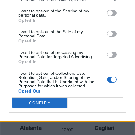
Sassuolo
Atalanta
2022
2-1
I want to opt-out of the Sharing of my
personal data.
Opted In
Atalanta
Sassuolo
2021
2-1
I want to opt-out of the Sale of my
Personal Data.
Sassuolo
Atalanta
2021
1-1
Opted In
I want to opt-out of processing my
Personal Data for Targeted Advertising.
Prossime partite Atalanta
Opted In
Atalanta
Sassuolo
I want to opt-out of Collection, Use,
23/08
Retention, Sale, and/or Sharing of my
Personal Data that Is Unrelated with the
Purposes for which it was collected.
Opted Out
Atalanta
Bologna
31/08
CONFIRM
AS Roma
Atalanta
05/09
Atalanta
Cagliari
12/09