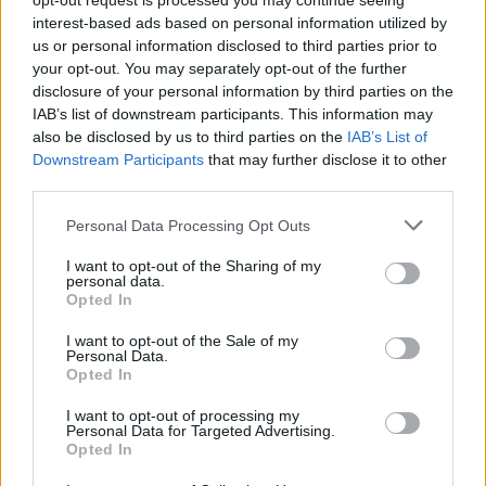
opt-out request is processed you may continue seeing
interest-based ads based on personal information utilized by
Lens
Nizza
2021
0-1
us or personal information disclosed to third parties prior to
your opt-out. You may separately opt-out of the further
disclosure of your personal information by third parties on the
Nizza
Lens
2020
2-1
IAB’s list of downstream participants. This information may
also be disclosed by us to third parties on the
IAB’s List of
Downstream Participants
that may further disclose it to other
Prossime partite Lens
third parties.
Personal Data Processing Opt Outs
Paris SG
Lens
16/08
I want to opt-out of the Sharing of my
personal data.
Lens
Auxerre
Opted In
22/08
I want to opt-out of the Sale of my
Personal Data.
Strasburgo
Lens
29/08
Opted In
I want to opt-out of processing my
Lens
Lorient
Personal Data for Targeted Advertising.
05/09
Opted In