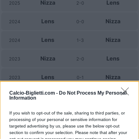
Nizza
Lens
2025
2-0
Lens
Nizza
2024
0-0
Lens
Nizza
2024
1-3
Nizza
Lens
2023
2-0
Lens
Nizza
2023
0-1
Calcio-Biglietti.com -
Do Not Process My Personal
Nizza
Lens
2022
0-0
Information
If you wish to opt-out of the sale, sharing to third parties, or
Lens
Nizza
2022
3-0
processing of your personal or sensitive information for
targeted advertising by us, please use the below opt-out
Nizza
Lens
section to confirm your selection. Please note that after your
2021
2-1