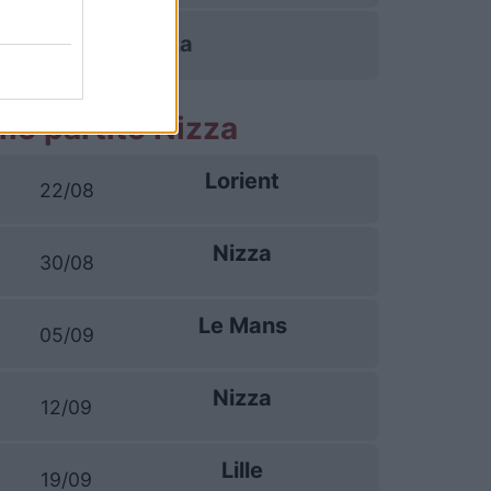
Nizza
me partite Nizza
Lorient
22/08
Nizza
30/08
Le Mans
05/09
Nizza
12/09
Lille
19/09