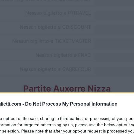
Nessun biglietto a
P1TRAVEL
Nessun biglietto a
CDISCOUNT
Nessun biglietto a
TICKETMASTER
Nessun biglietto a
FNAC
Nessun biglietto a
CARREFOUR
Partite Auxerre Nizza
Auxerre
2-1
lietti.com -
Do Not Process My Personal Information
to opt-out of the sale, sharing to third parties, or processing of your per
Nizza
3-1
formation for targeted advertising by us, please use the below opt-out s
r selection. Please note that after your opt-out request is processed y