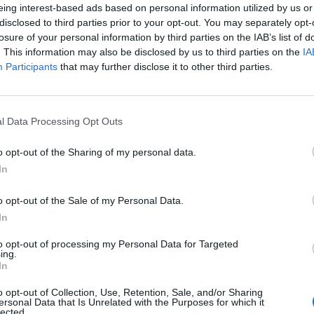
eing interest-based ads based on personal information utilized by us or
Nizza
1-1
disclosed to third parties prior to your opt-out. You may separately opt-
losure of your personal information by third parties on the IAB’s list of
. This information may also be disclosed by us to third parties on the
IA
Auxerre
2-1
Participants
that may further disclose it to other third parties.
Nizza
0-0
l Data Processing Opt Outs
o opt-out of the Sharing of my personal data.
Nizza
1-1
In
o opt-out of the Sale of my Personal Data.
Auxerre
1-1
In
to opt-out of processing my Personal Data for Targeted
Nizza
0-0
ing.
In
o opt-out of Collection, Use, Retention, Sale, and/or Sharing
Nizza
0-0
ersonal Data that Is Unrelated with the Purposes for which it
lected.