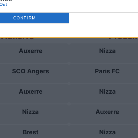
Out
Auxerre
3-1
CONFIRM
 Auxerre
Prossi
Auxerre
Nizza
SCO Angers
Paris FC
Auxerre
Nizza
Nizza
Auxerre
Brest
Nizza