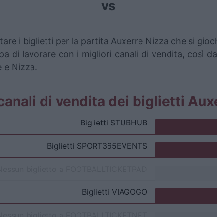
vs
are i biglietti per la partita Auxerre Nizza che si g
pa di lavorare con i migliori canali di vendita, così d
e e Nizza.
 canali di vendita dei biglietti Au
Biglietti
STUBHUB
Biglietti
SPORT365EVENTS
Nessun biglietto a
FOOTBALLTICKETPAD
Biglietti
VIAGOGO
Nessun biglietto a
FOOTBALLTICKETNET