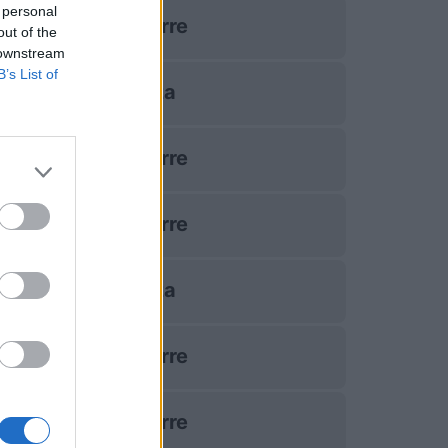
 personal
Auxerre
out of the
 downstream
B’s List of
Nizza
Auxerre
Auxerre
Nizza
Auxerre
Auxerre