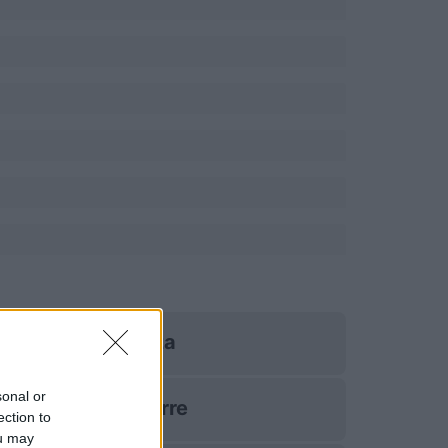
Nizza
sonal or
Auxerre
ection to
ou may