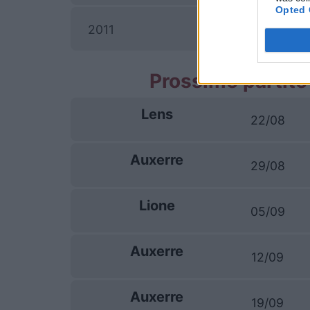
Opted 
2011
Prossime partite
Lens
22/08
Auxerre
29/08
Lione
05/09
Auxerre
12/09
Auxerre
19/09