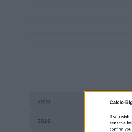
2026
Calcio-Big
If you wish 
2025
sensitive in
confirm you