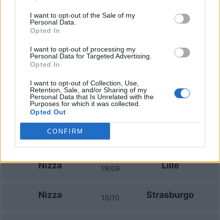
I want to opt-out of the Sale of my
Personal Data.
Prossime partite Nizza
Opted In
Nizza
Lorient
I want to opt-out of processing my
22/08
Personal Data for Targeted Advertising.
Opted In
Paris FC
Nizza
30/08
I want to opt-out of Collection, Use,
Retention, Sale, and/or Sharing of my
Personal Data that Is Unrelated with the
Purposes for which it was collected.
Nizza
Le Mans
05/09
Opted Out
CONFIRM
Auxerre
Nizza
12/09
Nizza
Lille
19/09
Nizza
Strasburgo
10/10