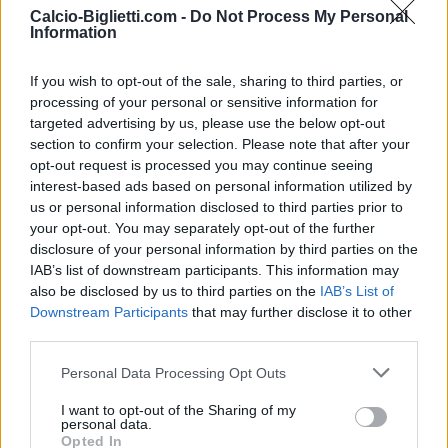
Calcio-Biglietti.com -
Do Not Process My Personal
Information
Saint-
Nizza
2020
1-3
Etienne
If you wish to opt-out of the sale, sharing to third parties, or
processing of your personal or sensitive information for
targeted advertising by us, please use the below opt-out
Nizza
Saint-
2020
0-0
section to confirm your selection. Please note that after your
opt-out request is processed you may continue seeing
Etienne
interest-based ads based on personal information utilized by
us or personal information disclosed to third parties prior to
Saint-
Nizza
your opt-out. You may separately opt-out of the further
2019
4-1
disclosure of your personal information by third parties on the
Etienne
IAB’s list of downstream participants. This information may
also be disclosed by us to third parties on the
IAB’s List of
Downstream Participants
that may further disclose it to other
Saint-
Nizza
2019
3-0
third parties.
Etienne
Personal Data Processing Opt Outs
Nizza
Saint-
2018
1-1
I want to opt-out of the Sharing of my
personal data.
Etienne
Opted In